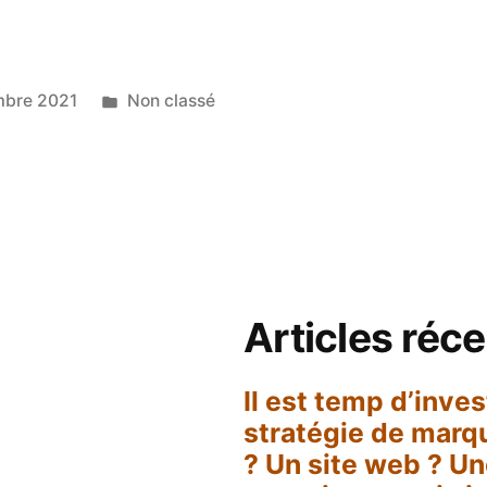
Publié
mbre 2021
Non classé
dans
ne
r
é
gne
Articles réc
té
Il est temp d’inve
stratégie de marq
? Un site web ? Un