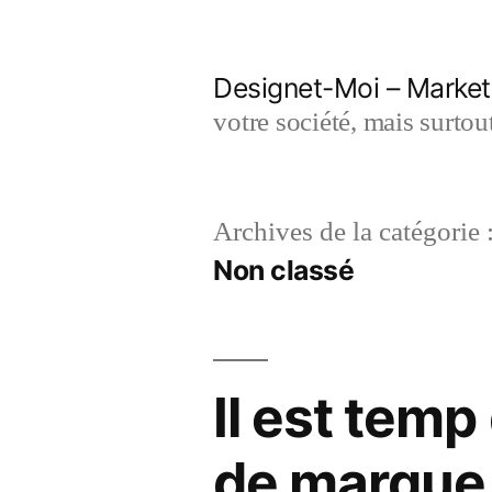
Aller
au
Designet-Moi – Market
contenu
votre société, mais surto
Archives de la catégorie 
Non classé
Il est temp
de marque,