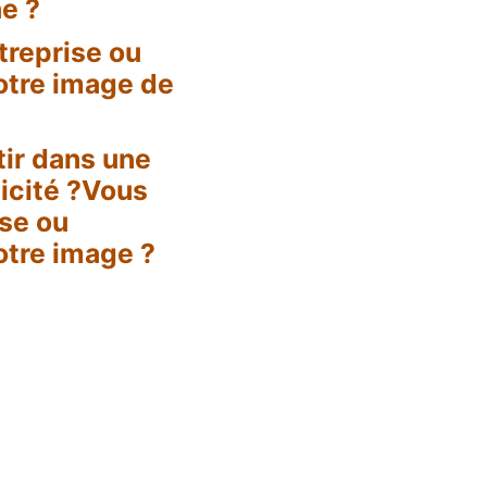
ne ?
treprise ou
otre image de
tir dans une
icité ?Vous
ise ou
otre image ?