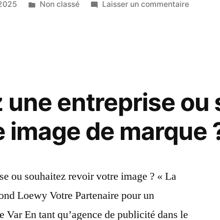
Publié
sur
t 2025
Non classé
Laisser un commentaire
r
dans
Il
est
temp
d’investi
dans
une
 une entreprise ou
stratégi
de
re image de marque 
marque,
un
spot
Pub
e ou souhaitez revoir votre image ? « La
?
ond Loewy Votre Partenaire pour un
Un
site
 Var En tant qu’agence de publicité dans le