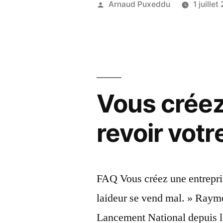
Publié
Arnaud Puxeddu
1 juille
d’investi
par
dans
une
stratégie
Vous créez
de
marque,
revoir vot
un
spot
Pub
FAQ Vous créez une entrepris
?
laideur se vend mal. » Raym
Un
Lancement National depuis le