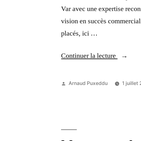
site
Var avec une expertise recon
web
vision en succès commercial
?
placés, ici …
Une
identité
« Vous
Continuer la lecture
Logo
créez
,
une
Publié
Arnaud Puxeddu
1 juille
enseign
entrepri
par
et
ou
vitrine
souhaite
? »
revoir