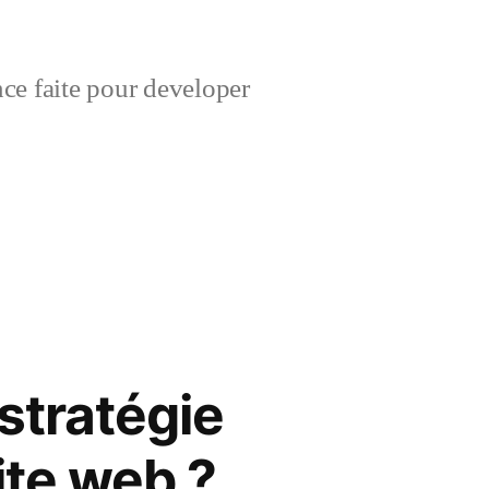
e faite pour developer
 stratégie
ite web ?