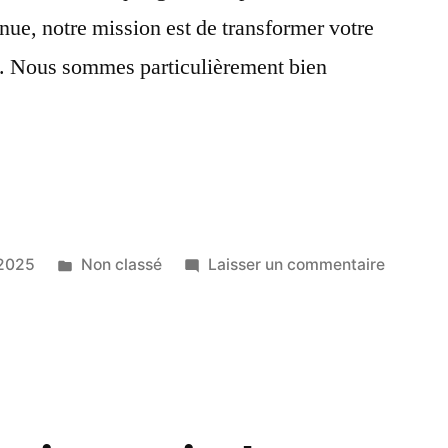
web
nue, notre mission est de transformer votre
?
. Nous sommes particulièrement bien
Une
identité
Logo
,
enseign
et
vitrine
?
Publié
sur
t 2025
Non classé
Laisser un commentaire
e
se
dans
Vous
créez
une
z
entrepri
ou
souhaite