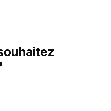
r
 souhaitez
e
?