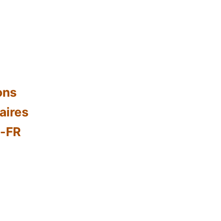
ons
aires
s-FR