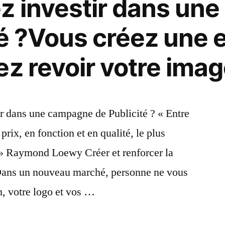
z investir dans un
revoir
votre
té ?Vous créez une 
image
de
ez revoir votre imag
marque
?
r dans une campagne de Publicité ? « Entre
rix, en fonction et en qualité, le plus
 » Raymond Loewy Créer et renforcer la
 Dans un nouveau marché, personne ne vous
m, votre logo et vos …