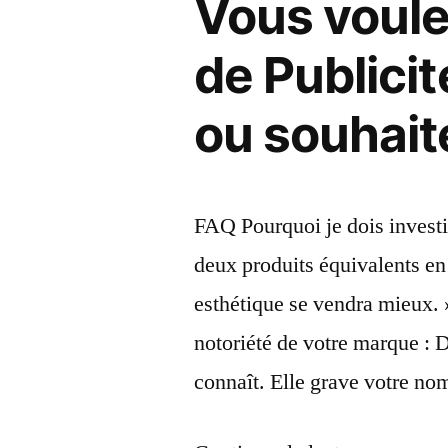
Vous voule
votre
image
de Publici
de
ou souhait
marque
? »
FAQ Pourquoi je dois investi
deux produits équivalents en p
esthétique se vendra mieux.
notoriété de votre marque :
connaît. Elle grave votre no