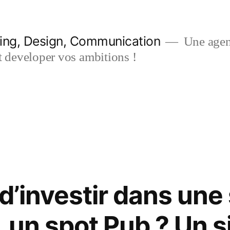
ing, Design, Communication
Une agenc
ut developer vos ambitions !
:
 d’investir dans une
 un spot Pub ? Un s