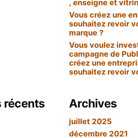
, enseigne et vitri
se
ise
Vous créez une en
souhaitez revoir v
tez
z
marque ?
Vous voulez inves
campagne de Publ
créez une entrepr
souhaitez revoir v
 récents
Archives
juillet 2025
décembre 2021