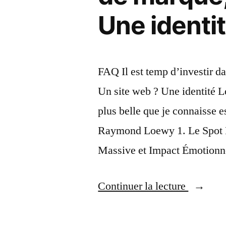
Une identit
FAQ Il est temp d’investir d
Un site web ? Une identité Lo
plus belle que je connaisse e
Raymond Loewy 1. Le Spot Pub
Massive et Impact Émotion
« Il
Continuer la lecture
est
temp